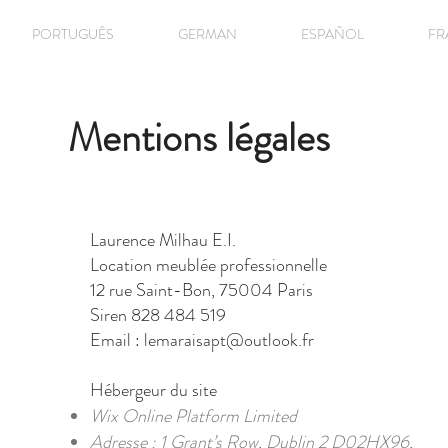
PORTUGUÊS
GERMAN
ESPAÑOL
FR
Mentions légales
Laurence Milhau E.I.
Location meublée professionnelle
12 rue Saint-Bon, 75004 Paris
Siren 828 484 519
Email :
lemaraisapt@outlook.fr
Hébergeur du site
Wix Online Platform Limited
Adresse : 1 Grant’s Row, Dublin 2 D02HX96,